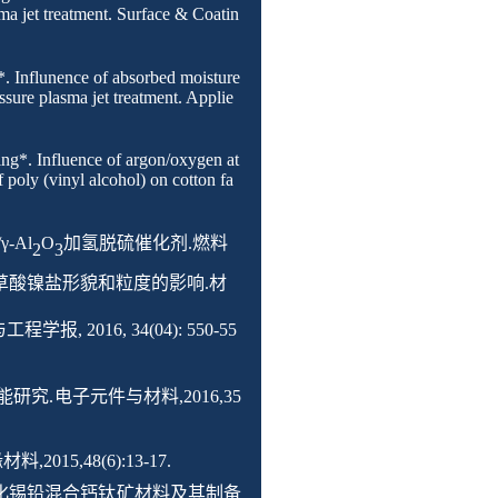
sma jet treatment. Surface & Coatin
*. Influnence of absorbed moisture
ssure plasma jet treatment. Applie
ing*. Influence of argon/oxygen at
 poly (vinyl alcohol) on cotton fa
γ-Al
O
加氢脱硫催化剂
.
燃料
2
3
草酸镍盐形貌和粒度的影响
.
材
与工程学报
, 2016, 34(04): 550-55
能研究
.
电子元件与材料
,2016,35
缘材料
,2015,48(6):13-17.
化锡铅混合钙钛矿材料及其制备