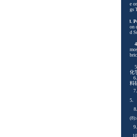
e o
gs 
3
.
P
on 
d S
mos
bri
5
化
6
料
7
5
8
(8
9
10