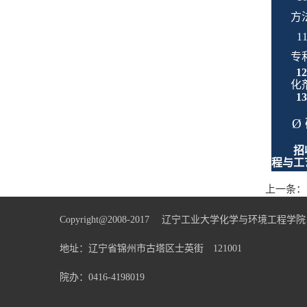
方
11
专
12
化
13
Ø
招
程与工
上一条：
Copyright@2008-2017 辽宁工业大学化学与环境工
地址：辽宁省锦州市古塔区士英街 121001
院办：0416-4198019