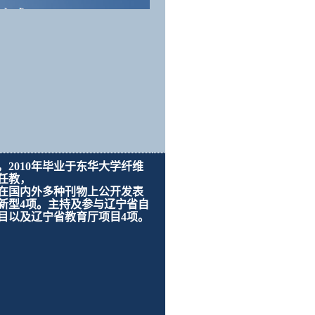
，
2010
年毕业于东华大学纤维
任教
，
在国内外多种刊物上公开发表
新型
4
项
。主持
及参与
辽宁省自
目
以及
辽宁省教育厅项目
4
项。