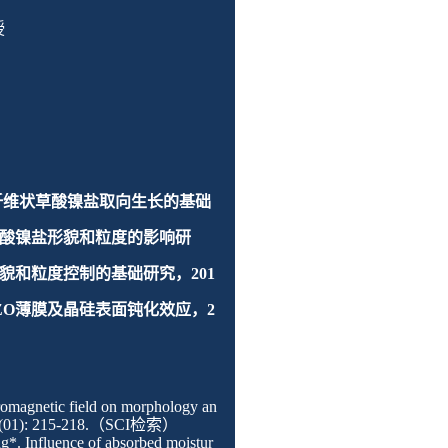
授
纤维状草酸镍盐取向生长的基础
酸镍盐形貌和粒度的影响研
貌和粒度控制的基础研究，
201
ZO
薄膜及晶硅表面钝化效应，
2
tromagnetic field on morphology an
9(01): 215-218.
（
SCI
检索）
g*. Influence of absorbed moistur