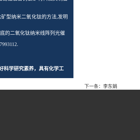
钛矿型纳米二氧化钛的方法
,
发明
基底的二氧化钛纳米线阵列光催
227993112.
好科学研究素养，具有
化学工
下一条：
李东娟