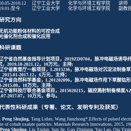
10.05-2018.12
辽宁工业大学
化学与环境
工程学院
讲师
19.01-
至今
辽宁工业大学
化学与环境
工程学院
副教
研究方向
无机功能粉体材料的可控合成
光催化剂合成和催化应用
科研课题
辽宁省自然基金指导计划项目
，
2019ZD0704
，脉冲电磁场诱导
究，
2019
.
10
-2021.12
，
10
万元，主持
;
辽宁省教育厅一般项目，
L2015236
，脉冲电磁场对沉淀法制备草
，
2015
.
01
-
2017
.
12
，
6
万元，主持；
辽宁省自然科学基金，
L201202096
，脉冲电磁场作用下草酸钴形
8
-
2015
.
08
，
10
万元，主持
;
辽宁省科技厅联合基金项目
，
2015020215
，磁控溅射制备梯度
A
5
.
07-2017
.
07
，
10
万元，参与
。
代表性科研成果（专著、论文、发明专利及获奖）
.
Peng
Shujing
, Tang
Lidan
, Wang
Jianzhong
*.Effects of pulsed elec
ize of cobalt oxalate particles. Materials Research Innovations, 2015, 1
.
Peng Shujing
, Liu Xiulan, Sun Jie, Gao Zhiqiang, Yao Lao, Qiu Yipin