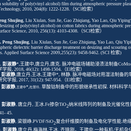
n solubility of poly(vinyl alcohol) film during atmospheric pressure pla
Technology, 2010, 204(8): 1222-1228.
（
SCI
检索）
eng Shujing
, Liu Xiulan, Sun Jie, Gao Zhiqiang, Yao Lao, Qiu Yiping
desizing of poly(vinyl alcohol) on cotton fabrics during atmospheric pre
urface Science, 2010, 256(13): 4103-4308.
（
SCI
检索）
4.
Peng Shujing
, Liu Xiulan, Sun Jie, Gao Zhiqiang, Yao Lao, Qiu Yip
pheric dielectric barrier discharge treatment on desizing and scouring of
cs. Applied Surface Science
2009,255(23): 9458-9462. (SCI
检索
)
.
彭淑静
*,
王建中
,
唐立丹
,
唐克
.
脉冲电磁场辅助浸渍法制备
CoMo/
学学报
, 2018, 46(12): 1498-1504.
（
EI
检索）
.
彭淑静
,
唐立丹
,
王冰
,
王建中
*,
林静
.
脉冲电磁场对用湿法制备的
研究学报
, 2017, 31(12): 947-954.
（
EI
检索）
.
彭淑静
,
*,
.
草酸钴制备中的形貌继承性初探
.
材料科学
王建中
杜慧玲
.
.
彭淑静
,
唐立丹
,
王冰
.Fe
掺杂
TiO
纳米线阵列的制备及光催化性
2
):41- 45.
.
彭淑静
,
梁银峥
.PVDF/SiO
复合纤维膜的制备及电化学性能
.
绝
2
.
彭淑静
,
唐立丹
,
梅海林
,
王冰
,
齐锦刚，王建中
.
一种有机
/
无机杂