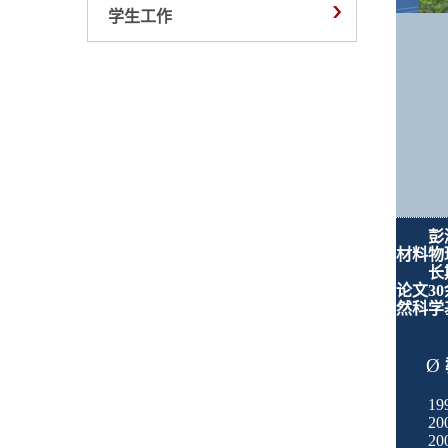
学生工作
彭
材料物
长
论文
30
然科学
Ø
1
2
2