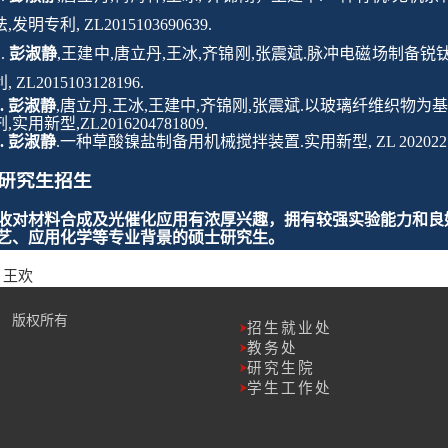
法
,
发明专利
, ZL2015103690639.
.
彭淑静
,
王建中
,
唐立丹
,
王冰
,
齐锦刚
,
张震斌
.
脉冲电磁场制备锐
利
, ZL2015103128196.
.
彭淑静
,
唐立丹
,
王冰
,
王建中
,
齐锦刚
,
张震斌
.
以玻璃纤维织物为
剂
,
实用新型
,ZL2016204781809.
.
彭淑静
.
一种草酸镍盐制备用机械搅拌装置
.
实用新型
,
ZL 2020
研究生招生
收对
材料合成及光催化应用
有浓厚兴趣，拥有较强实验能力和良
艺
、
应用化学
等专业背景的硕士研究生。
王欢
程学院 版权所有
招生就业处
教务处
研究生院
学生工作处