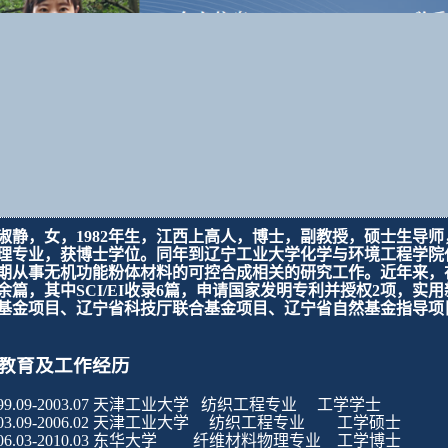
淑静
，
女
，
198
2
年生，
江西上高
人
，博士，副教授，硕士生导师
理专业，获博士学位。同年到辽宁工业大学化学与环境工程学院
期
从事
无机功能粉体材料的可控合成相关
的研究工作。近年来，
余篇，其中
SCI/EI
收录
6
篇，申请国家发明专利并授权
2
项
，实用
基金项目、
辽宁省科技厅联合基金项目、
辽宁省
自然
基金
指导
项
教育及工作经历
999.09-2003.07 天津工业大学 纺织工程专业 工学学士
003.09-2006.02 天津工业大学 纺织工程专业 工学硕士
006.03-2010.03 东华大学 纤维材料物理专业 工学博士