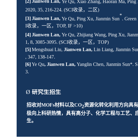
[
2
]
Jianwen Lan,
Ye Qu, Xiao Zhang, Haoran Ma, Ping 
2020, 35, 216-224. (SCI
收录
，
二区
)
*
[
3
]
Jianwen Lan,
Ye Qu, Ping Xu, Jianmin Sun
.
Green 
I
收录
，
一区
，
TOP,
IF
>10)
[
4
]
Jianwen Lan,
Ye Qu, Z
hi
jiang Wang, Ping Xu, Jian
1,
8, 3085-3095
. (SCI
收录
，一
区
，
TOP)
[
5
]
Mengshuai Liu
,
Jianwen Lan,
Lin Liang, Jianmin Sun
, 347, 138-147.
[
6
]
Ye
Qu
, Jianwen Lan,
Yanglin Chen, Jianmin Sun*. S
3.
Ø
研究生招生
招收对
M
OF
s
材料以及
CO
资源化转化利用方向具
2
极向上科研热情，具有高分子、化学工程与工艺、
生。