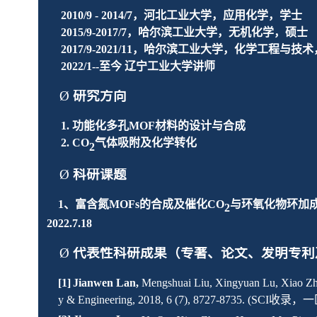
20
10
/9 - 20
14
/
7
，河北工业大学，应用化学，学士
20
15
/9-20
17
/
7
，哈尔滨工业大学，无机化学，硕士
2017
/9-20
21
/
11
，哈尔滨工业大学，化学工程与技术
2022/1--
至今
辽宁工业大学讲师
Ø
研究方向
1.
功能化多孔
MOF
材料的设计与合成
2.
CO
气体吸附及化学转化
2
Ø
科研课题
1
、
富含氮
MOFs
的合成及催化
CO
与环氧化物环加
2
202
2
.
7
.1
8
Ø
代表性科研成果（专著、论文、发明专利
[
1
]
Jianwen
Lan
,
Mengshuai Liu, Xingyuan Lu, Xiao Z
y & Engineering,
2018, 6 (7), 8727-8735. (SCI
收录，一