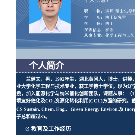
个人简介
兰健文
，男，
19
92
年
生，湖北黄冈人
，博士，
讲师
业大学化学工程与技术专业，获工学博士学位。
现
为辽
授，加入能源化学与纳米催化创新团队，课题从事：（
1
境友好催化及
CO
资源化转化利用
(CCU)
方面的研究。
2
CS Sustain. Chem
.
Eng
.
、
Green Energy Environ
.
及
Inor
子总和超过
3
5
。
Ø
教育及工作经历