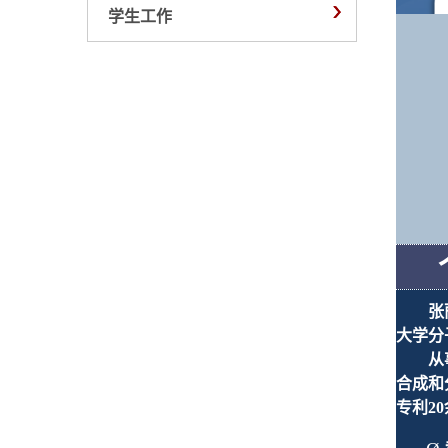
学生工作
张
大学分
从
合成和
专利
20