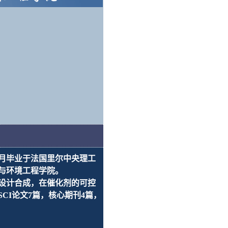
月毕业于法国里尔中央理工
与环境工程学院。
设计合成，在催化剂的可控
SCI
论文
7
篇，核心期刊
4
篇，