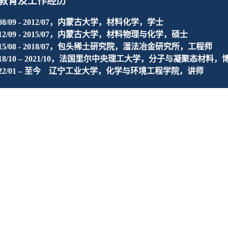
教育及工作经历
08/09 - 2012/07
，内蒙古大学，材料化学，学士
12/09 - 2015/07
，内蒙古大学，材料物理与化学，硕士
15/08 - 2018/07
，包头稀土研究院，湿法冶金研究所，工程师
18/10 – 2021/10
，法国里尔中央理工大学，分子与凝聚态材料，
22/01 –
至今
辽宁工业大学，化学与环境工程学院，讲师
研究方向
轻烷烃异丁烷选择性催化氧化
功能催化剂的设计合成与表征
代表性科研成果（专著、论文、发明专利及获奖）
Zhang, L.;
Zaffran, J.;
Dumeignil, F
.
;
Paul, S.; L&ouml;fberg, A.;
ation of
iso
butane in a decoupled redox-process
.
Appl. Catal. A Gen
 Zhang, L.; Dumeignil, F
.
;
Paul, S.; Katryniok B
.
Supported Rb- or
or the selective oxidation of
iso
butane.
Appl. Catal. A Gen.
2021, 628