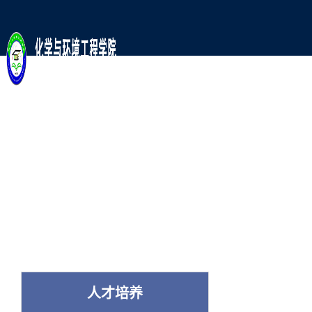
师
人
党
科
资
才
建
学
队
培
工
研
伍
养
作
究
人才培养