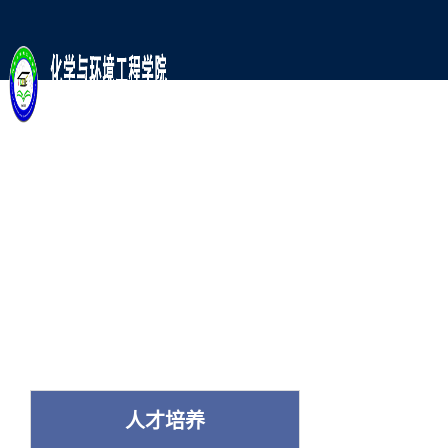
师
人
党
科
资
才
建
学
队
培
工
研
伍
养
作
究
人才培养