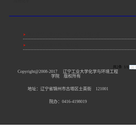
应用化学
应用化学专业培养方案与教学计划24版
应用化学专业培养方案21版
共2条 1/1
首
Copyright@2008-2017 辽宁工业大学化学与环境工程
学院 版权所有
地址：辽宁省锦州市古塔区士英街 121001
院办：0416-4198019