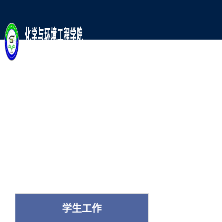
师
人
党
科
资
才
建
学
队
培
工
研
伍
养
作
究
学生工作