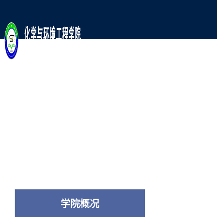
师
人
党
科
资
才
建
学
队
培
工
研
伍
养
作
究
学院概况