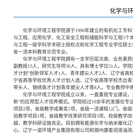
化学与
化学与环境工程学院源于1990年建立的有机化工专科
与工程、应用化学、化工安全工程和储能科学与工程5个
与工程一级学科学术硕士授权点和化学工程专业学位硕士
省一流本科教育示范专业。
化学与环境工程学院拥有一支学历层次高、业务素质
副教授15人，研究生导师30人，具有博士学位
51
人。学院
才计划”创新领军人才1人、青年拔尖人才2人、辽宁省高校
宁省高等学校优秀人才计划人选、辽宁省高等学校杰出青
带头人、锦绣英才计划青年拔尖人才等8人。专
业
教师中
化学与环境工程学院成立以来，一直重视专业建设，
新”的应用型人才培养模式。学院经过10余年的发展在专
项目2项，省级教学成果奖1项，省级一流课程12门，省
验教学项目1项，省级教学改革研究项目5项，校级教学改
越，教学科研设施充足。目前拥有能源化学与纳米催化辽
心、辽宁一诺环境产业集团有限公司和锦州康泰润滑油添