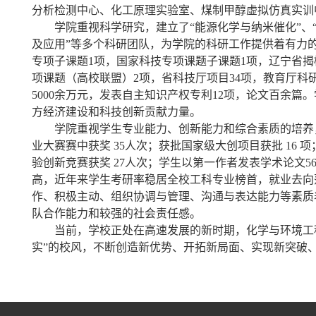
分析检测中心、化工原理实验室、煤制甲醇虚拟仿真实训
学院重视科学研究，建立了“能源化学与纳米催化”、
及应用”等多个科研团队，为学院的科研工作提供着有力
专项子课题1项，国家科技专项课题子课题1项，辽宁省揭
项课题（高校联盟）2项，省科技厅项目34项，教育厅科
5000余万元，发表自主知识产权专利12项，论文
百余篇。
方经济建设和科技创新贡献力量。
学院重视学生专业能力、创新能力和综合素质的培养
业大赛赛中获奖
35人次；获批国家级大创项目获批 16 项
验创新竞赛获奖 27人次；学生以第一作者发表学术论文
高，近年来学生
考研率稳居全校工科专业榜首，
就业去向
作、积极主动、组织协调与管理、沟通与表达能力等素质
队合作能力和较强的社会责任感。
当前，学校正处在高速发展的新时期，化学与环境工
实”的
校风，不断创造新优势、开拓新局面、实现新突破